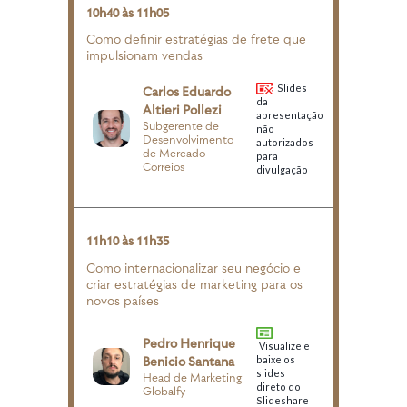
10h40 às 11h05
Como definir estratégias de frete que
impulsionam vendas
Slides
Carlos Eduardo
da
Altieri Pollezi
apresentação
Subgerente de
não
Desenvolvimento
autorizados
de Mercado
para
Correios
divulgação
11h10 às 11h35
Como internacionalizar seu negócio e
criar estratégias de marketing para os
novos países
Pedro Henrique
Visualize e
Benicio Santana
baixe os
slides
Head de Marketing
direto do
Globalfy
Slideshare