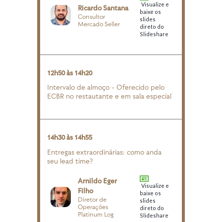
Visualize e
Ricardo Santana
baixe os
Consultor
slides
Mercado Seller
direto do
Slideshare
12h50 às 14h20
Intervalo de almoço - Oferecido pelo
ECBR no restautante e em sala especial
14h30 às 14h55
Entregas extraordinárias: como anda
seu lead time?
Arnildo Eger
Visualize e
Filho
baixe os
Diretor de
slides
Operações
direto do
Platinum Log
Slideshare