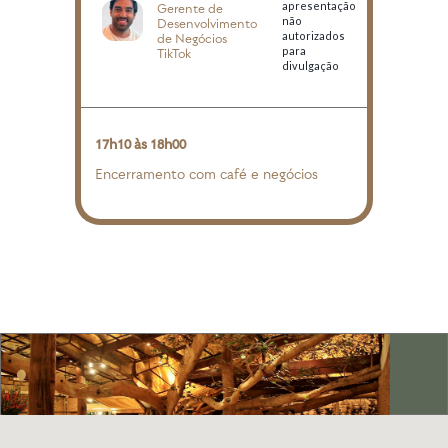
apresentação
Gerente de
não
Desenvolvimento
autorizados
de Negócios
para
TikTok
divulgação
17h10 às 18h00
Encerramento com café e negócios