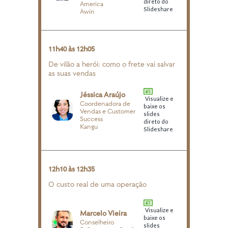
direto do
America
Slideshare
Awin
11h40 às 12h05
De vilão a herói: como o frete vai salvar
as suas vendas
Jéssica Araújo
Visualize e
Coordenadora de
baixe os
Vendas e Customer
slides
Success
direto do
Kangu
Slideshare
12h10 às 12h35
O custo real de uma operação
Visualize e
Marcelo Vieira
baixe os
Conselheiro
slides