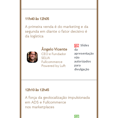
11h40 às 12h05
A primeira venda é do marketing e da
segunda em diante o fator decisivo é
da logística
Slides
Ângelo Vicente
da
apresentação
CEO e Fundador
não
SELIA
autorizados
Fullcommerce
para
Powered by Luft
divulgação
12h10 às 12h45
A força da geolocalização impulsionada
em ADS e Fullcommerce
nos marketplaces